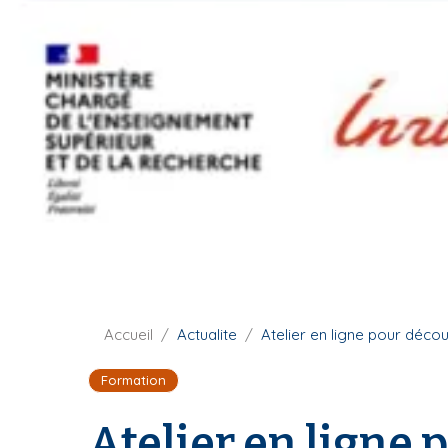
i
p
a
l
F
Accueil
Actualite
Atelier en ligne pour découv
i
Formation
l
d
Atelier en ligne 
'