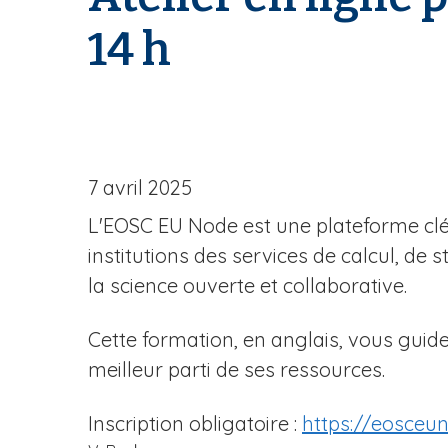
A
r
14 h
i
a
n
e
7 avril 2025
L'EOSC EU Node est une plateforme clé 
institutions des services de calcul, de
la science ouverte et collaborative.
Cette formation, en anglais, vous guider
meilleur parti de ses ressources.
Inscription obligatoire :
https://eosceu